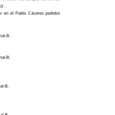
) .
ar en el Pablo Cáceres partidos
nal-B.
nal-B.
al-B.
al-B.